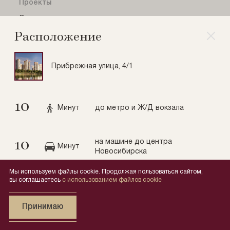
Проекты
Показать все
Оскар
Расположение
Нобель
Беринг
Прибрежная улица, 4/1
Лев Толстой
История
10
Все проекты
Минут
до метро и Ж/Д вокзала
О компании
10
на машине до центра
Проекты
Минут
Новосибирска
Новости
Мы используем файлы cookie. Продолжая пользоваться сайтом,
Коммерция
вы соглашаетесь
с использованием файлов cookie
Партнерам
Проложить маршрут
Принимаю
Контакты
Квартиры
Проекты
Избранное
Экскурсия
Меню