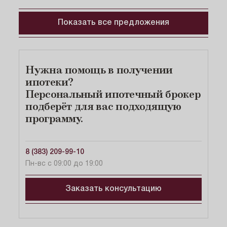
IT-ипотека
48 654 ₽/мес.
Семейная
36 440 ₽/мес.
Показать все предложения
Попробуйте
Ставка
Срок
Первый взнос
Нет
изменить
Сбросить
от 6.00%
до 30 лет
от 20.10%
подходящих
Ставка
Срок
Первый взнос
условия
параметры
предложений
от 3.50%
до 30 лет
от 30.10%
поиска
Заказать консультацию
Нужна помощь в получении
Заказать консультацию
ипотеки?
Персональный ипотечный брокер
подберёт для вас подходящую
программу.
8 (383) 209-99-10
Пн-вс с 09:00 до 19:00
Заказать консультацию