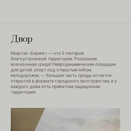
Двор
Квартал «Беринг» — это 5 гектаров
благоустроенной территории. Роскошная
всесезонная среда! Нейродинамические площадки
для детей, спорт под открытым небом,
велодорожки, — большая часть среды остается
открытой в формате городского пространства, и у
каждого дома есть приватная защищенная
территория.
Объекты на карте
Скрыть все
Красота
Детский сад