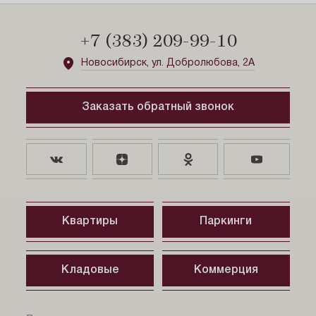
Проектная декларация №54-001387 от 6.02.2024
pdf, 249.21 КБ
9 февраля 2024
+7 (383) 209-99-10
Новосибирск, ул. Добролюбова, 2А
Проектная декларация №54-001387 от 8.08.2024
pdf, 279.92 КБ
8 августа 2024
Заказать обратный звонок
Проектная декларация №54-001387 от 6.09.2024
pdf, 279.88 КБ
6 сентября 2024
Квартиры
Паркинги
Проектная декларация №№ 54-002247 от 05.05.2026
pdf, 310.32 КБ
6 мая 2026
Кладовые
Коммерция