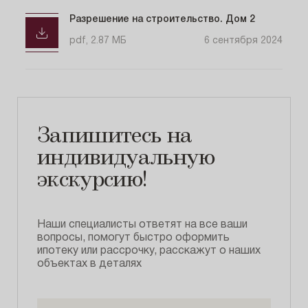
Проектная декларация № 54-001387 от 11.01.2022
Разрешение на строительство. Дом 2
pdf, 236.07 КБ
10 февраля 2022
pdf, 2.87 МБ
6 сентября 2024
Проектная декларация №54-001387 от 5.08.2022
pdf, 262.76 КБ
9 августа 2022
Запишитесь на
индивидуальную
Проектная декларация №54-001387 от 6.09.2022
экскурсию!
pdf, 262.9 КБ
17 сентября 2022
Наши специалисты ответят на все ваши
Проектная декларация №54-001836 от 10.04.2023 - 2
вопросы, помогут быстро оформить
дом
ипотеку или рассрочку, расскажут о наших
объектах в деталях
pdf, 300.38 КБ
13 апреля 2023