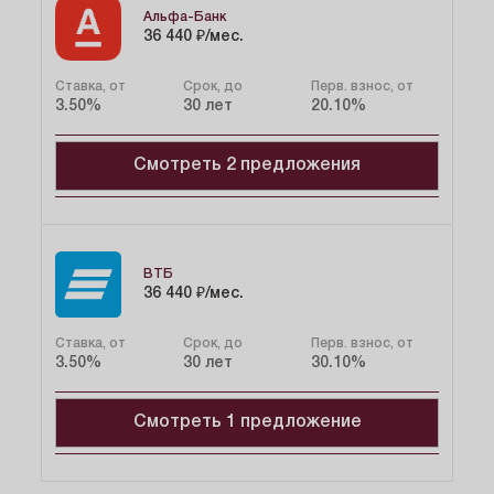
Семейная
Альфа-Банк
36 440 ₽/мес.
36 440 ₽/мес.
Ставка
Срок
Первый взнос
от 3.50%
до 30 лет
от 20.10%
Ставка, от
Срок, до
Перв. взнос, от
3.50%
30 лет
20.10%
Заказать консультацию
Смотреть 2 предложения
IT-ипотека
39 684 ₽/мес.
Семейная
ВТБ
36 440 ₽/мес.
36 440 ₽/мес.
Ставка
Срок
Первый взнос
от 4.20%
до 30 лет
от 20.10%
Ставка
Срок
Первый взнос
от 3.50%
до 30 лет
от 20.10%
Ставка, от
Срок, до
Перв. взнос, от
3.50%
30 лет
30.10%
Заказать консультацию
Заказать консультацию
Смотреть 1 предложение