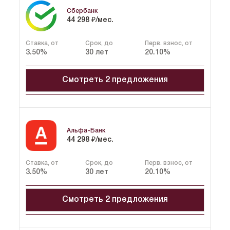
Сбербанк
44 298 ₽/мес.
Ставка, от
Срок, до
Перв. взнос, от
3.50%
30 лет
20.10%
Смотреть 2 предложения
Семейная
Альфа-Банк
44 298 ₽/мес.
44 298 ₽/мес.
Ставка
Срок
Первый взнос
от 3.50%
до 30 лет
от 20.10%
Ставка, от
Срок, до
Перв. взнос, от
3.50%
30 лет
20.10%
IT-ипотека
Смотреть 2 предложения
48 242 ₽/мес.
Ставка
Срок
Первый взнос